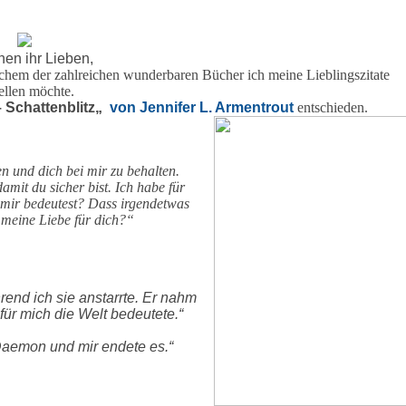
hen ihr Lieben,
lchem der zahlreichen wunderbaren Bücher ich meine Lieblingszitate
tellen möchte.
 Schattenblitz
„
von Jennifer L. Armentrout
entschieden.
n und dich bei mir zu behalten.
amit du sicher bist. Ich habe für
u mir bedeutest? Dass irgendetwas
s meine Liebe für dich?“
end ich sie anstarrte. Er nahm
für mich die Welt bedeutete.“
Daemon und mir endete es.“