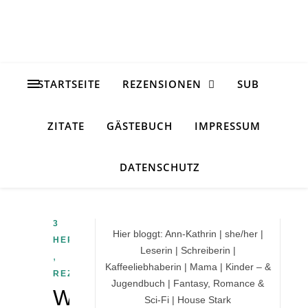
STARTSEITE
REZENSIONEN
SUB
ZITATE
GÄSTEBUCH
IMPRESSUM
DATENSCHUTZ
3
Hier bloggt: Ann-Kathrin | she/her |
HERZEN
Leserin | Schreiberin |
,
Kaffeeliebhaberin | Mama | Kinder – &
REZENSION
Jugendbuch | Fantasy, Romance &
Was
Sci-Fi | House Stark