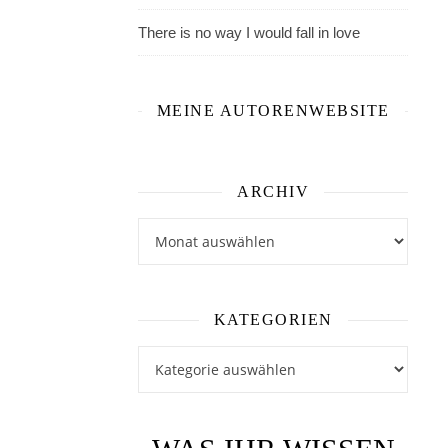
einen
There is no way I would fall in love
Doktor
für
Klinische
MEINE AUTORENWEBSITE
Psychologie
und
widmet
sich
ARCHIV
seit
Archiv
2012
dem
Schreiben
von
KATEGORIEN
Jugendbüchern.
Kategorien
Ihr
Debütroman
Nur
Drei