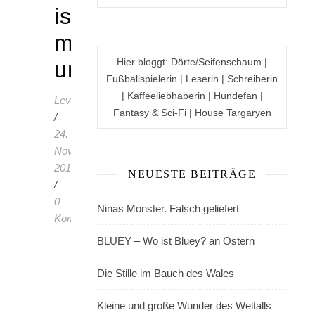
ist
mit
Hier bloggt: Dörte/Seifenschaum |
uns
Fußballspielerin | Leserin | Schreiberin
| Kaffeeliebhaberin | Hundefan |
LevenyasBuchzeit
Fantasy & Sci-Fi | House Targaryen
/
24.
November
2019
NEUESTE BEITRÄGE
/
0
Ninas Monster. Falsch geliefert
Kommentare
BLUEY – Wo ist Bluey? an Ostern
Becky
Albertalli,
Die Stille im Bauch des Wales
geboren
1982,
Kleine und große Wunder des Weltalls
besitzt