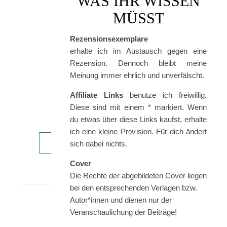
WAS IHR WISSEN
Worte
MÜSST
wurde
2017
Rezensionsexemplare
mit
erhalte ich im Austausch gegen eine
dem
Rezension. Dennoch bleibt meine
Deutschen
Meinung immer ehrlich und unverfälscht.
Jugendliteraturpreis
ausgezeichnet
Affiliate Links
benutze ich freiwillig.
und
Diese sind mit einem * markiert. Wenn
2018…
du etwas über diese Links kaufst, erhalte
ich eine kleine Provision. Für dich ändert
WEITERLESEN
sich dabei nichts.
Cover
Die Rechte der abgebildeten Cover liegen
bei den entsprechenden Verlagen bzw.
Autor*innen und dienen nur der
Veranschaulichung der Beiträge!