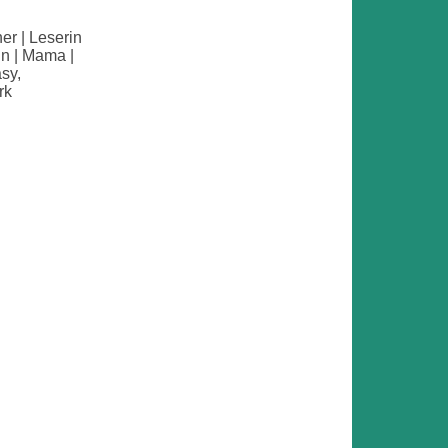
her | Leserin
in | Mama |
sy,
rk