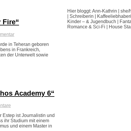
Hier bloggt: Ann-Kathrin | she/
| Schreiberin | Kaffeeliebhaber
 Fire“
Kinder – & Jugendbuch | Fanta
Romance & Sci-Fi | House Sta
mentar
urde in Teheran geboren
ebens in Frankreich,
en der Unterwelt sowie
ythos Academy 6“
ntare
Estep ist Journalistin und
s ihr Studium mit einem
ismus und einem Master in