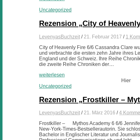
Uncategorized
Rezension „City of Heavenly
LevenyasBuchzeit
/
21. Februar 2017
/
1 Kom
City of Heavenly Fire 6/6 Cassandra Clare w
und verbrachte die ersten zehn Jahre ihres L
England und der Schweiz. Ihre Reihe Chronik
die zweite Reihe Chroniken der…
weiterlesen
Hier
Uncategorized
Rezension „Frostkiller – M
LevenyasBuchzeit
/
21. März 2016
/
4 Komme
Frostkiller – Mythos Academy 6 6/6 Jennifer 
New-York-Times-Bestsellerautorin. Sie schlos
Bachelor in Englischer Literatur und Journal