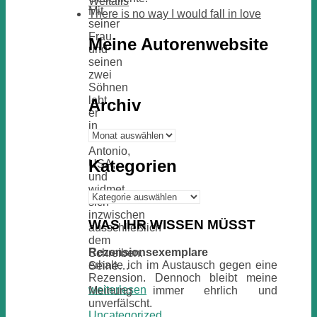
Weltalls
Mit
There is no way I would fall in love
seiner
Frau
Meine Autorenwebsite
und
seinen
zwei
Söhnen
lebt
Archiv
er
in
Archiv
San
Antonio,
Kategorien
USA,
und
widmet
Kategorien
sich
inzwischen
WAS IHR WISSEN MÜSST
ausschließlich
dem
Rezensionsexemplare
Schreiben.
erhalte ich im Austausch gegen eine
Seine…
Rezension. Dennoch bleibt meine
weiterlesen
Meinung immer ehrlich und
unverfälscht.
Uncategorized