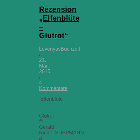
Rezension
„Elfenblüte
–
Glutrot“
LevenyasBuchzeit
/
21.
Mai
2015
/
4
Kommentare
Elfenblüte
–
Glutrot
©
Gerald
RichterSUPPMANN
&