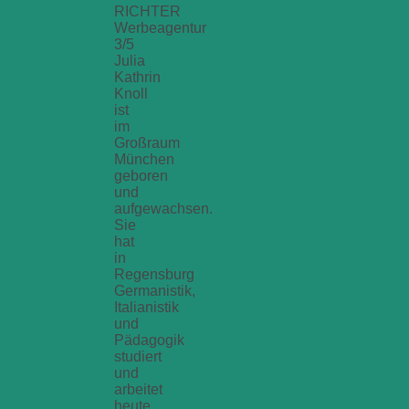
RICHTER
Werbeagentur
3/5
Julia
Kathrin
Knoll
ist
im
Großraum
München
geboren
und
aufgewachsen.
Sie
hat
in
Regensburg
Germanistik,
Italianistik
und
Pädagogik
studiert
und
arbeitet
heute