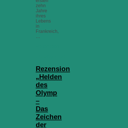
ersten
zehn
Jahre
ihres
Lebens
in
Frankreich,
…
weiterlesen
Uncategorized
Rezension
„Helden
des
Olymp
–
Das
Zeichen
der