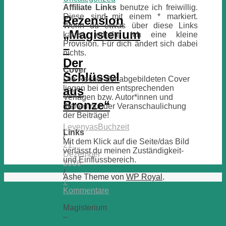
Affiliate Links
benutze ich freiwillig.
Diese sind mit einem * markiert.
Rezension
Wenn du etwas über diese Links
„Magisterium
kaufst, erhalte ich eine kleine
Provision. Für dich ändert sich dabei
–
nichts.
Der
Cover
Schlüssel
Die Rechte der abgebildeten Cover
liegen bei den entsprechenden
aus
Verlagen bzw. Autor*innen und
Bronze“
dienen nur der Veranschaulichung
der Beiträge!
LevenyasBuchzeit
Links
/
Mit dem Klick auf die Seite/das Bild
21.
verlässt du meinen Zuständigkeit-
Dezember
und Einflussbereich.
2016
/
Ashe Theme von
WP Royal
.
7
Kommentare
Magisterium
–