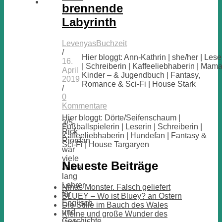
brennende
Labyrinth
LevenyasBuchzeit
/
Hier bloggt: Ann-Kathrin | she/her | Lese
16.
| Schreiberin | Kaffeeliebhaberin | Mama
April
Kinder – & Jugendbuch | Fantasy,
2019
Romance & Sci-Fi | House Stark
/
0
Kommentare
Hier bloggt: Dörte/Seifenschaum |
3/5
Fußballspielerin | Leserin | Schreiberin |
Rick
Kaffeeliebhaberin | Hundefan | Fantasy &
Riordan
Sci-Fi | House Targaryen
war
viele
Neueste Beiträge
Jahre
lang
Lehrer
Ninas Monster. Falsch geliefert
für
BLUEY – Wo ist Bluey? an Ostern
Englisch
Die Stille im Bauch des Wales
und
Kleine und große Wunder des
Geschichte.