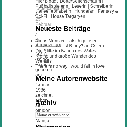
Hier bloggt: Dörte/Seifenschaum |
Fußballspielerin | Leserin | Schreiberin |
LevenyasBuchzeit
Kaffeeliebhaberin | Hundefan | Fantasy &
/
Sci-Fi | House Targaryen
25.
Februar
Neueste Beiträge
2020
/
0
Ninas Monster. Falsch geliefert
Kommentare
BLUEY – Wo ist Bluey? an Ostern
Die Stille im Bauch des Wales
10/10
Kleine und große Wunder des
Ichigo
Weltalls
Takano,
There is no way I would fall in love
geboren
am
Meine Autorenwebsite
11.
Januar
1986,
zeichnet
schon
Archiv
seit
einigen
Archiv
Jahren
Manga.
Die