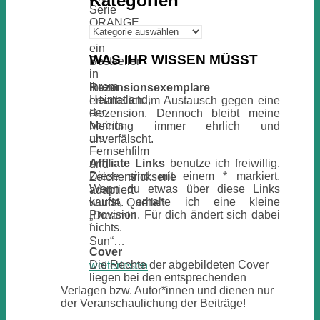
Kategorien
Serie
ORANGE
Kategorien
ist
ein
WAS IHR WISSEN MÜSST
Bestseller
in
ihrem
Rezensionsexemplare
Heimatland,
erhalte ich im Austausch gegen eine
der
Rezension. Dennoch bleibt meine
bereits
Meinung immer ehrlich und
als
unverfälscht.
Fernsehfilm
Affiliate Links
benutze ich freiwillig.
und
Diese sind mit einem * markiert.
Zeichentrickserie
Wenn du etwas über diese Links
adaptiert
kaufst, erhalte ich eine kleine
wurde. Quelle*
Provision. Für dich ändert sich dabei
„Dreamin
nichts.
´
Sun“…
Cover
Die Rechte der abgebildeten Cover
weiterlesen
liegen bei den entsprechenden
Verlagen bzw. Autor*innen und dienen nur
der Veranschaulichung der Beiträge!