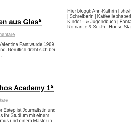
Hier bloggt: Ann-Kathrin | she/
| Schreiberin | Kaffeeliebhaber
en aus Glas“
Kinder – & Jugendbuch | Fanta
Romance & Sci-Fi | House Sta
entare
Valentina Fast wurde 1989
d. Beruflich dreht sich bei
r…
thos Academy 1“
tare
Estep ist Journalistin und
s ihr Studium mit einem
ismus und einem Master in