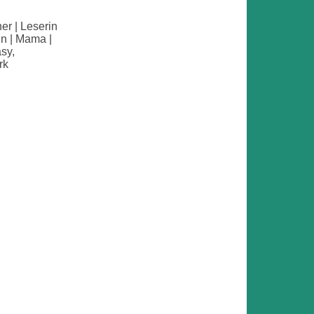
her | Leserin
in | Mama |
sy,
rk