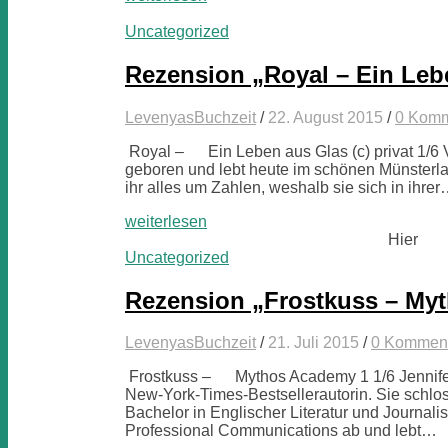
Uncategorized
Rezension „Royal – Ein Leb
LevenyasBuchzeit
/
22. August 2015
/
0 Komm
Royal – Ein Leben aus Glas (c) privat 1/6 
geboren und lebt heute im schönen Münsterlan
ihr alles um Zahlen, weshalb sie sich in ihre
weiterlesen
Hier
Uncategorized
Rezension „Frostkuss – My
LevenyasBuchzeit
/
21. Juli 2015
/
0 Kommen
Frostkuss – Mythos Academy 1 1/6 Jennifer 
New-York-Times-Bestsellerautorin. Sie schlos
Bachelor in Englischer Literatur und Journal
Professional Communications ab und lebt…