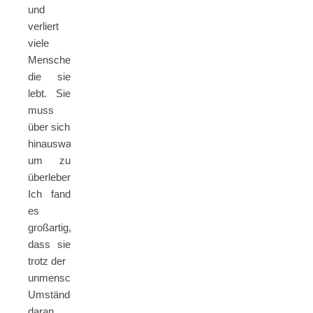
und
verliert
viele
Menschen,
die sie
lebt. Sie
muss
über sich
hinauswachsen,
um zu
überleben.
Ich fand
es
großartig,
dass sie
trotz der
unmenschlichen
Umstände
daran