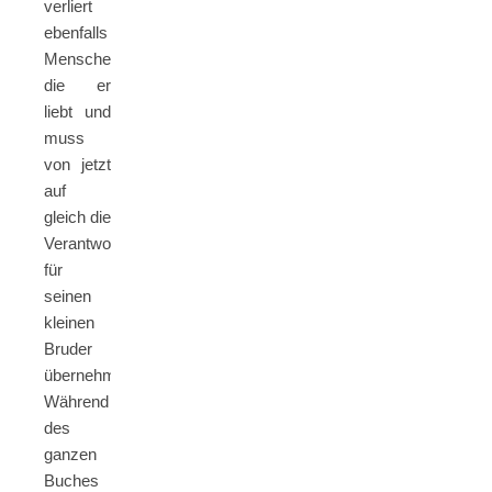
verliert
ebenfalls
Menschen,
die er
liebt und
muss
von jetzt
auf
gleich die
Verantwortung
für
seinen
kleinen
Bruder
übernehmen.
Während
des
ganzen
Buches