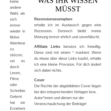
WAS IHR WISSEN
keine
MÜSST
andere
Wahl, als
Rezensionsexemplare
sich
erhalte ich im Austausch gegen eine
immer
Rezension. Dennoch bleibt meine
wieder in
Meinung immer ehrlich und unverfälscht.
fiktive
Abenteuer
Affiliate Links
benutze ich freiwillig.
zu
Diese sind mit einem * markiert. Wenn
stürzen,
du etwas über diese Links kaufst, erhalte
sei es
ich eine kleine Provision. Für dich ändert
durch
sich dabei nichts.
Lesen,
Filme
Cover
oder
Die Rechte der abgebildeten Cover liegen
Schreiben.
bei den entsprechenden Verlagen bzw.
Gelernt
Autor*innen und dienen nur der
hat sie
Veranschaulichung der Beiträge!
Erzieherin,