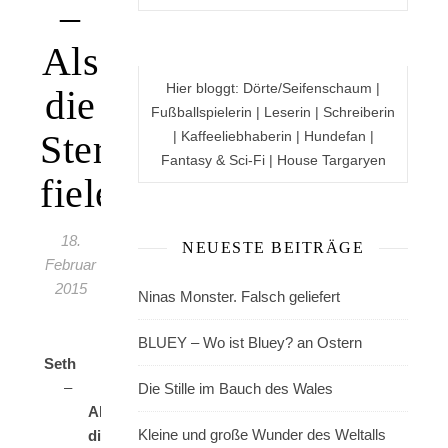
–
Als
Hier bloggt: Dörte/Seifenschaum |
die
Fußballspielerin | Leserin | Schreiberin
Sterne
| Kaffeeliebhaberin | Hundefan |
Fantasy & Sci-Fi | House Targaryen
fielen“
18.
NEUESTE BEITRÄGE
Februar
2015
Ninas Monster. Falsch geliefert
BLUEY – Wo ist Bluey? an Ostern
Seth
–
Die Stille im Bauch des Wales
Als
Kleine und große Wunder des Weltalls
die