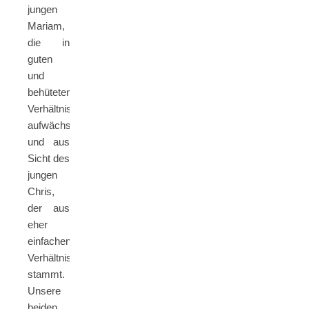
jungen
Mariam,
die in
guten
und
behüteten
Verhältnissen
aufwächst,
und aus
Sicht des
jungen
Chris,
der aus
eher
einfachen
Verhältnissen
stammt.
Unsere
beiden