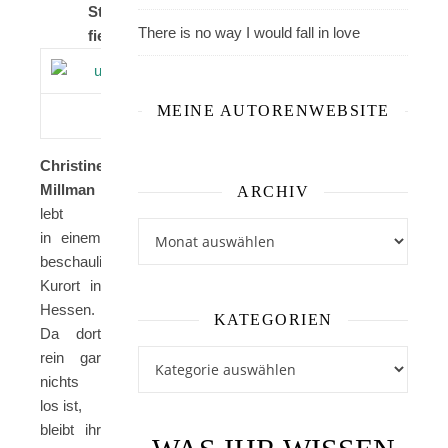
Sterne
There is no way I would fall in love
fielen
MEINE AUTORENWEBSITE
© privat
Christine
Millman
ARCHIV
lebt
Archiv
in einem
beschaulichen
Kurort in
Hessen.
KATEGORIEN
Da dort
Kategorien
rein gar
nichts
los ist,
bleibt ihr