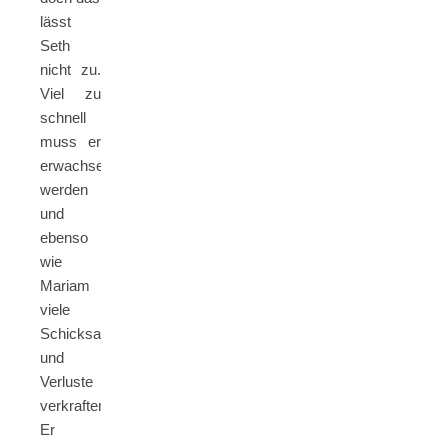
lässt
Seth
nicht zu.
Viel zu
schnell
muss er
erwachsen
werden
und
ebenso
wie
Mariam
viele
Schicksalsschläge
und
Verluste
verkraften.
Er