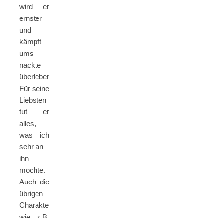
wird er
ernster
und
kämpft
ums
nackte
überleben.
Für seine
Liebsten
tut er
alles,
was ich
sehr an
ihn
mochte.
Auch die
übrigen
Charaktere,
wie z.B.