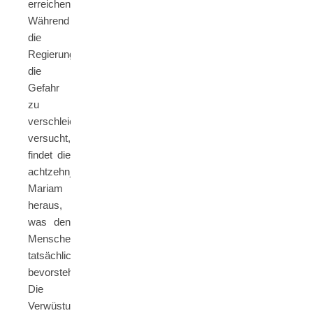
erreichen.
Während
die
Regierung
die
Gefahr
zu
verschleiern
versucht,
findet die
achtzehnjährige
Mariam
heraus,
was den
Menschen
tatsächlich
bevorsteht.
Die
Verwüstung