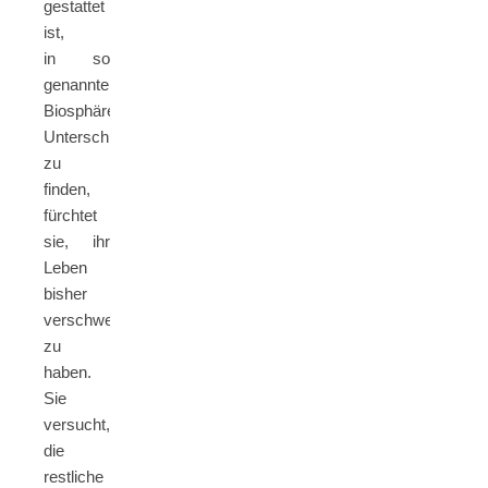
gestattet
ist,
in so
genannten
Biosphären
Unterschlupf
zu
finden,
fürchtet
sie, ihr
Leben
bisher
verschwendet
zu
haben.
Sie
versucht,
die
restliche