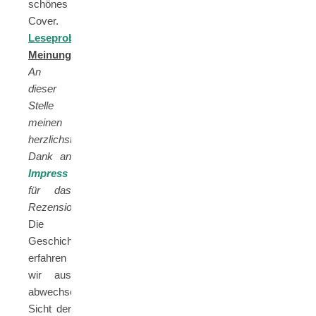
schönes
Cover.
Leseprobe
Meinung:
An
dieser
Stelle
meinen
herzlichsten
Dank an
Impress
für das
Rezensionsexemplar.
Die
Geschichte
erfahren
wir aus
abwechselnd
Sicht der