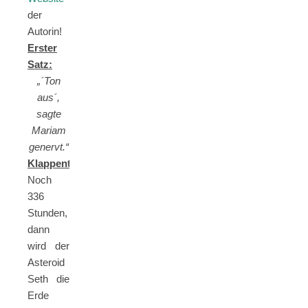
der
Autorin!
Erster
Satz:
„´Ton
aus´,
sagte
Mariam
genervt.“
Klappentext:
Noch
336
Stunden,
dann
wird der
Asteroid
Seth die
Erde