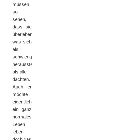
müssen
so
sehen,
dass sie
überleben,
was sich
als
schwieriger
herausstellt,
als alle
dachten.
Auch er
möchte
eigentlich
ein ganz
normales
Leben
leben,
doch das