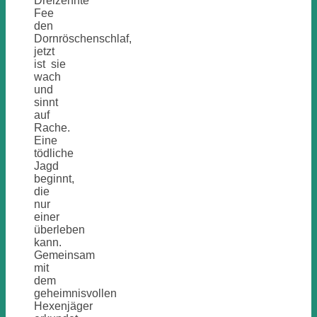
Dreizehnte
Fee
den
Dornröschenschlaf,
jetzt
ist sie
wach
und
sinnt
auf
Rache.
Eine
tödliche
Jagd
beginnt,
die
nur
einer
überleben
kann.
Gemeinsam
mit
dem
geheimnisvollen
Hexenjäger