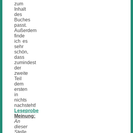
zum
Inhalt
des
Buches
passt.
Außerdem
finde
ich es
sehr
schön,
dass
zumindest
der
zweite
Teil
dem
ersten
in
nichts
nachsteht!
Leseprobe
Meinung:
An
dieser
Stelle