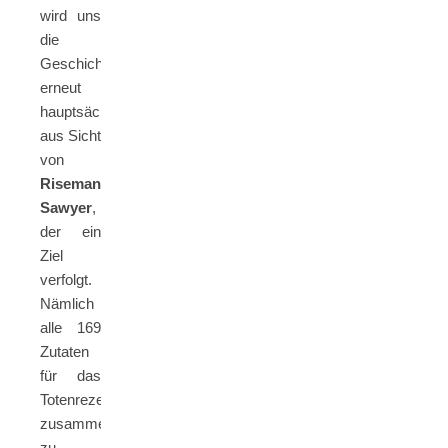
wird uns
die
Geschichte
erneut
hauptsächlich
aus Sicht
von
Riseman
Sawyer
,
der ein
Ziel
verfolgt.
Nämlich
alle 169
Zutaten
für das
Totenrezept
zusammen
zu