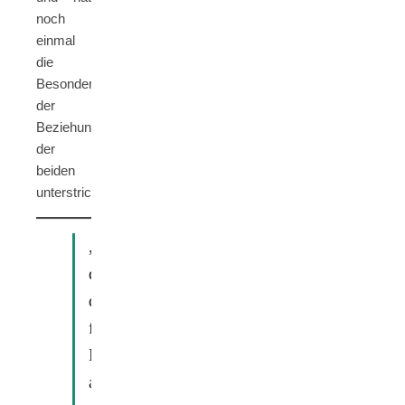
noch
einmal
die
Besonderheit
der
Beziehung
der
beiden
unterstrichen.
„Wärst
du
dazu
fähig
Rosalie
aufzugeben?“