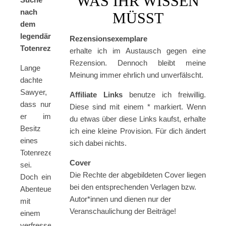
WAS IHR WISSEN
nach
MÜSST
dem
legendären
Rezensionsexemplare
Totenrezept!
erhalte ich im Austausch gegen eine
Rezension. Dennoch bleibt meine
Lange
Meinung immer ehrlich und unverfälscht.
dachte
Sawyer,
Affiliate Links
benutze ich freiwillig.
dass nur
Diese sind mit einem * markiert. Wenn
er im
du etwas über diese Links kaufst, erhalte
Besitz
ich eine kleine Provision. Für dich ändert
eines
sich dabei nichts.
Totenrezepts
Cover
sei.
Die Rechte der abgebildeten Cover liegen
Doch ein
bei den entsprechenden Verlagen bzw.
Abenteuer
Autor*innen und dienen nur der
mit
Veranschaulichung der Beiträge!
einem
verfressenen