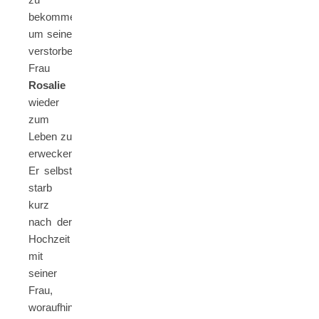
bekommen,
um seine
verstorbene
Frau
Rosalie
wieder
zum
Leben zu
erwecken.
Er selbst
starb
kurz
nach der
Hochzeit
mit
seiner
Frau,
woraufhin