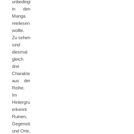
unbedingt
in den
Manga
reinlesen
wollte.
Zu sehen
sind
diesmal
gleich
drei
Charaktere
aus der
Reihe.
Im
Hintergrund
erkennt
Ruinen,
Gegenstände
und Orte,