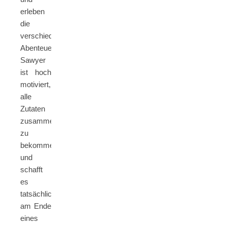
erleben
die
verschiedensten
Abenteuer.
Sawyer
ist hoch
motiviert,
alle
Zutaten
zusammen
zu
bekommen
und
schafft
es
tatsächlich,
am Ende
eines