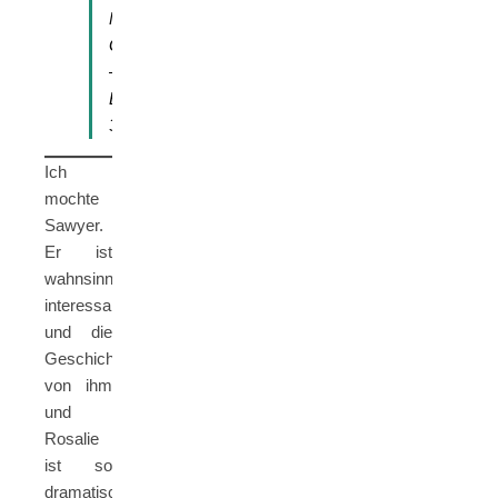
Marry
Grave
–
Band
3
Ich
mochte
Sawyer.
Er ist
wahnsinnig
interessant
und die
Geschichte
von ihm
und
Rosalie
ist so
dramatisch.