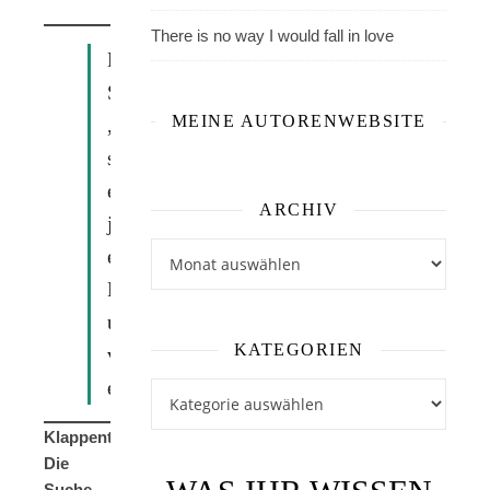
There is no way I would fall in love
Erster
Satz:
MEINE AUTORENWEBSITE
„Ihr
schnappt
euch
ARCHIV
jetzt
Archiv
euren
Boss
und
KATEGORIEN
verpisst
euch.“
Kategorien
Klappentext:
Die
Suche