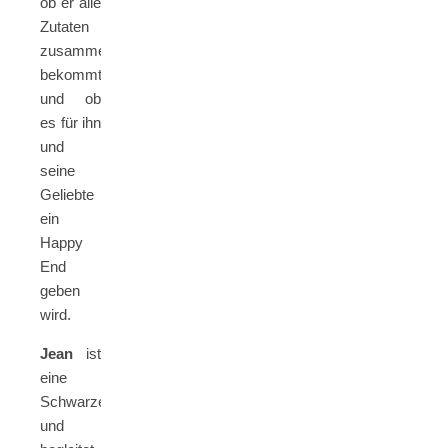
ob er alle
Zutaten
zusammen
bekommt
und ob
es für ihn
und
seine
Geliebte
ein
Happy
End
geben
wird.
Jean
ist
eine
Schwarzelfe
und