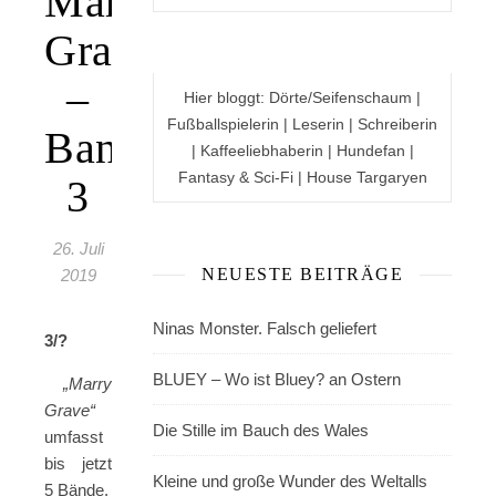
Marry
Grave
–
Hier bloggt: Dörte/Seifenschaum |
Fußballspielerin | Leserin | Schreiberin
Band
| Kaffeeliebhaberin | Hundefan |
Fantasy & Sci-Fi | House Targaryen
3
26. Juli
NEUESTE BEITRÄGE
2019
Ninas Monster. Falsch geliefert
3/?
BLUEY – Wo ist Bluey? an Ostern
„Marry
Grave“
Die Stille im Bauch des Wales
umfasst
bis jetzt
Kleine und große Wunder des Weltalls
5 Bände.