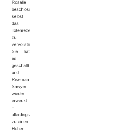
Rosalie
beschloss,
selbst
das
Totenrezept
zu
vervollständigen.
Sie hat
es
geschafft
und
Riseman
Sawyer
wieder
erweckt
–
allerdings
zu einem
Hohen