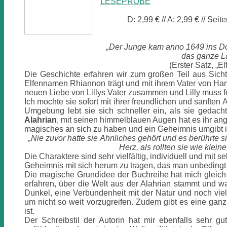
LESEPROBE
D: 2,99 € // A: 2,99 € // Sei
„Der Junge kam anno 1649 ins Dor
das ganze La
(Erster Satz, „E
Die Geschichte erfahren wir zum großen Teil aus Sicht
Elfennamen Rhiannon trägt und mit ihrem Vater von Hambu
neuen Liebe von Lillys Vater zusammen und Lilly muss f
Ich mochte sie sofort mit ihrer freundlichen und sanften
Umgebung lebt sie sich schneller ein, als sie gedach
Alahrian
, mit seinen himmelblauen Augen hat es ihr ange
magisches an sich zu haben und ein Geheimnis umgibt 
„Nie zuvor hatte sie Ähnliches gehört und es berührte sie
Herz, als rollten sie wie kleine
Die Charaktere sind sehr vielfältig, individuell und mit 
Geheimnis mit sich herum zu tragen, das man unbedingt
Die magische Grundidee der Buchreihe hat mich gleich 
erfahren, über die Welt aus der Alahrian stammt und w
Dunkel, eine Verbundenheit mit der Natur und noch viele
um nicht so weit vorzugreifen. Zudem gibt es eine ganz
ist.
Der Schreibstil der Autorin hat mir ebenfalls sehr g