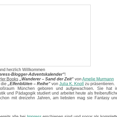
 und herzlich Willkommen
press-Blogger-Adventskalender“
!
Her Books
„Wanderer – Sand der Zeit“
von
Amelie Murmann
, die
„Elfenblüten – Reihe“
von
Julia K. Knoll
zu präsentieren.
oßraum München geboren und aufgewachsen. Sie hat i
tik und Pädagogik studiert und arbeitet heute als freiberuflich
hon mit dreizehn Jahren, am liebsten mag sie Fantasy un
bereits alle bei
Impress
erschienen sind und sogar als komplett