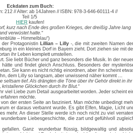
Eckdaten zum Buch:
ten: 212 // Alter: ab 14Jahren // ISBN: 978-3-646-60111-4 //
Teil 1/5
HIER
kaufen!
f, kurz nach Ende des großen Krieges, der dreißig Jahre lang
nd verwüstet hatte.“
lfenblüte – Himmelblau“)
 der Protagonistin
Lillian – Lilly
-, die mit zweiten Namen de
rg in ein kleines Dorf in Bayern zieht. Dort ziehen sie mit de
ortan ihr Leben komplett umstellen.
 Art. Sie liebt Bücher und ganz besonders die Musik. In der neue
t hätte und findet gleich Anschluss. Besonders der mysteriös
tan. Sie kann es nicht richtig einordnen, aber ihn scheint etwa
ihn, dem Lilly so langsam, aber unwissend näher kommt …
 seltsam tief. Als drängten die Töne über ihr Gehör direkt in ihr
, kristallene Glöckchen durch ihr Blut.“
sehr viel Liebe zum Detail ausgearbeitet worden. Jeder scheint ei
 erfahren möchte.
von der ersten Seite an fasziniert. Man möchte unbedingt meh
arum er daraus verbannt wurde. Es gibt Elfen, Magie, Licht un
s mehr. An dieser Stelle werde ich noch nicht zu viel verraten
 wunderbare Liebesgeschichte, die zart und gefühlvoll zugleic
ut gefallen. Ganz wunderbar flüssig, bildgewaltig und absolu