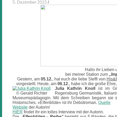
5. Dezember 2015
/
Hallo ihr Lieben
bei meiner Station zum
„Im
Gestern, am
05.12.
, hat euch die liebe Steffi von
His&
vorgestellt. Heute, am
06.12
., habe ich die große Ehre
Julia Kathrin Knoll
ist im Gr
© Gerald Richter
Regensburg Germanistik, Italianis
Museumspädagogin. Mit dem Schreiben begann sie sc
Historisches. »Elfenblüte« ist ihr Debütroman.
Quelle
Website
der Autorin!
HIER
findet ihr ein tolles Interview mit der Autorin.
Die
„Elfenblüten – Reihe“
besteht aus
5 Bänden
, die 