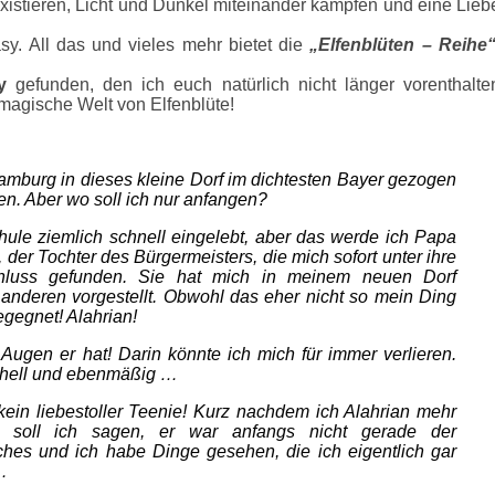
n existieren, Licht und Dunkel miteinander kämpfen und eine Lieb
sy. All das und vieles mehr bietet die
„Elfenblüten – Reihe“
y
gefunden, den ich euch natürlich nicht länger vorenthalte
e magische Welt von Elfenblüte!
amburg in dieses kleine Dorf im dichtesten Bayer gezogen
en. Aber wo soll ich nur anfangen?
hule ziemlich schnell eingelebt, aber das werde ich Papa
 der Tochter des Bürgermeisters, die mich sofort unter ihre
chluss gefunden. Sie hat mich in meinem neuen Dorf
anderen vorgestellt. Obwohl das eher nicht so mein Ding
egegnet! Alahrian!
gen er hat! Darin könnte ich mich für immer verlieren.
o hell und ebenmäßig …
in liebestoller Teenie! Kurz nachdem ich Alahrian mehr
s soll ich sagen, er war anfangs nicht gerade der
ches und ich habe Dinge gesehen, die ich eigentlich gar
e …