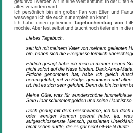
gefühlvoll werden wir in eine Welt entführt, in der Elfe
alles verändern wird.
Ich persönlich bin ein großer Fan von Elfen und Fanta
weswegen ich sie euch nur empfehlen kann!
Ich habe einen geheimen
Tagebucheintrag von Lill
möchte. Aber lest selbst und taucht noch tiefer ein in di
Liebes Tagebuch,
seit ich mit meinem Vater von meinem geliebten H
bin, haben sich die Ereignisse förmlich überschlag
Ehrlich gesagt habe ich mich in meiner neuen Sc
nicht sofort auf die Nase binden. Dank Anna-Maria,
Fittiche genommen hat, habe ich gleich Ans
herumgeführt, mit zu Partys genommen und allen 
ist, hat es sich sehr gelohnt. Denn da bin ich ihm b
Meine Güte, was für wunderschöne himmelblaue Au
Sein Haar schimmert golden und seine Haut ist s
Doch genug mit dem Geschwärme, ich bin doch ke
oder weniger kennen gelernt habe, tja, wa
aufgeschlossenste Mensch, passierten Unerklärli
nicht sehen dürfte, die es gar nicht GEBEN dürft