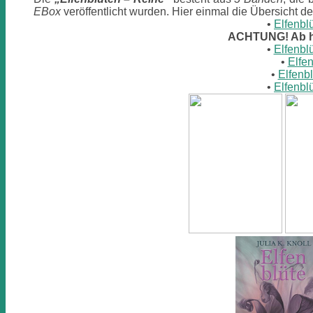
EBox
veröffentlicht wurden. Hier einmal die Übersicht 
•
Elfenbl
ACHTUNG! Ab h
•
Elfenbl
•
Elfen
•
Elfenb
•
Elfenbl