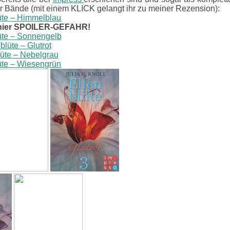
der Bände (mit einem KLICK gelangt ihr zu meiner Rezension):
üte – Himmelblau
ier SPOILER-GEFAHR!
üte – Sonnengelb
blüte – Glutrot
lüte – Nebelgrau
üte – Wiesengrün