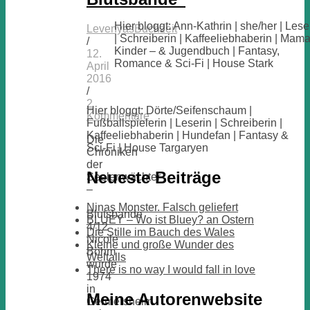
Hier bloggt: Ann-Kathrin | she/her | Lese
LevenyasBuchzeit
| Schreiberin | Kaffeeliebhaberin | Mama
/
Kinder – & Jugendbuch | Fantasy,
12.
Romance & Sci-Fi | House Stark
April
2016
/
2
Hier bloggt: Dörte/Seifenschaum |
Kommentare
Fußballspielerin | Leserin | Schreiberin |
Kaffeeliebhaberin | Hundefan | Fantasy &
Die
Sci-Fi | House Targaryen
Chroniken
der
Neueste Beiträge
Seelenwächter
–
Ninas Monster. Falsch geliefert
Blutsbande
BLUEY – Wo ist Bluey? an Ostern
4/12
Die Stille im Bauch des Wales
Nicole
Kleine und große Wunder des
Böhm
Weltalls
wurde
There is no way I would fall in love
1974
in
Meine Autorenwebsite
Germersheim