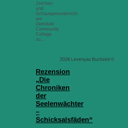
Zeichen-
und
Schauspielunterricht
am
Glendale
Community
College
zu…
weiterlesen
Uncategorized
2026 Levenyas Buchzeit ©
Rezension
„Die
Chroniken
der
Seelenwächter
–
Schicksalsfäden“