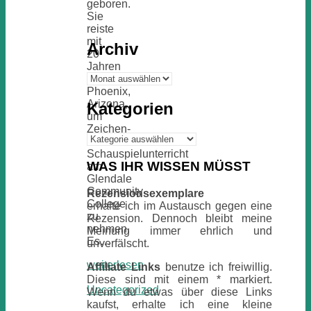
geboren.
Sie
reiste
mit
Archiv
20
Jahren
Archiv
nach
Phoenix,
Arizona,
Kategorien
um
Zeichen-
Kategorien
und
Schauspielunterricht
WAS IHR WISSEN MÜSST
am
Glendale
Community
Rezensionsexemplare
College
erhalte ich im Austausch gegen eine
zu
Rezension. Dennoch bleibt meine
nehmen.
Meinung immer ehrlich und
Es…
unverfälscht.
weiterlesen
Affiliate Links
benutze ich freiwillig.
Diese sind mit einem * markiert.
Uncategorized
Wenn du etwas über diese Links
kaufst, erhalte ich eine kleine