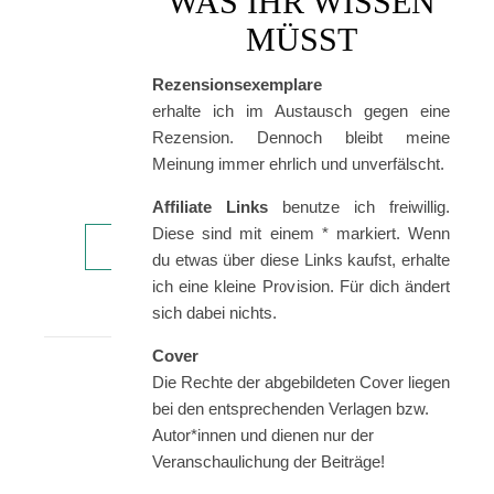
WAS IHR WISSEN
Renée
MÜSST
Ahdieh
hat
Rezensionsexemplare
die
erhalte ich im Austausch gegen eine
ersten
Rezension. Dennoch bleibt meine
Jahre
Meinung immer ehrlich und unverfälscht.
ihrer…
Affiliate Links
benutze ich freiwillig.
Diese sind mit einem * markiert. Wenn
WEITERLESEN
du etwas über diese Links kaufst, erhalte
ich eine kleine Provision. Für dich ändert
sich dabei nichts.
Cover
Die Rechte der abgebildeten Cover liegen
bei den entsprechenden Verlagen bzw.
Autor*innen und dienen nur der
Veranschaulichung der Beiträge!