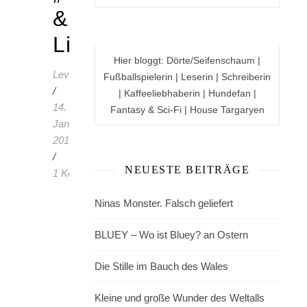
&
Licht“
Hier bloggt: Dörte/Seifenschaum |
LevenyasBuchzeit
Fußballspielerin | Leserin | Schreiberin
/
| Kaffeeliebhaberin | Hundefan |
14.
Fantasy & Sci-Fi | House Targaryen
Januar
2017
/
NEUESTE BEITRÄGE
1 Kommentar
Motte
Ninas Monster. Falsch geliefert
und
Licht
BLUEY – Wo ist Bluey? an Ostern
–
Die Stille im Bauch des Wales
Eine
Kurzgeschichte
Kleine und große Wunder des Weltalls
aus