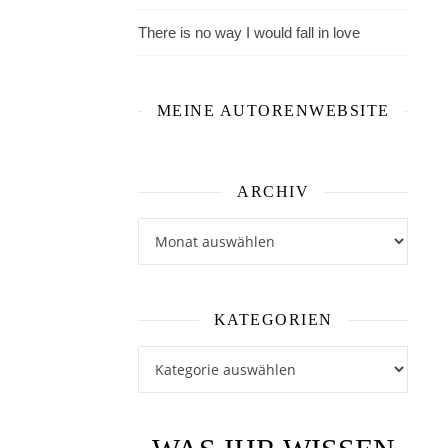
der
There is no way I would fall in love
Welt
von
MEINE AUTORENWEBSITE
ARCHIV
Archiv
KATEGORIEN
Kategorien
Zorn
und
Morgenröte
Eshort