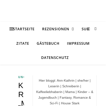
STARTSEITE
REZENSIONEN
SUB
ZITATE
GÄSTEBUCH
IMPRESSUM
DATENSCHUTZ
UNCATEGORIZED
Hier bloggt: Ann-Kathrin | she/her |
Kurz-
Leserin | Schreiberin |
Kaffeeliebhaberin | Mama | Kinder – &
Rezension
Jugendbuch | Fantasy, Romance &
„Motte
Sci-Fi | House Stark