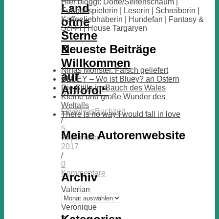
Hier bloggt: Dörte/Seifenschaum |
Land
Fußballspielerin | Leserin | Schreiberin |
ohne
Kaffeeliebhaberin | Hundefan | Fantasy &
Sci-Fi | House Targaryen
Sterne
&
Neueste Beiträge
Willkommen
Ninas Monster. Falsch geliefert
auf
BLUEY – Wo ist Bluey? an Ostern
Die Stille im Bauch des Wales
Alflofol“
Kleine und große Wunder des
Weltalls
LevenyasBuchzeit
There is no way I would fall in love
/
5.
Meine Autorenwebsite
September
2017
/
0
Kommentare
Archiv
Valerian
Archiv
&
Veronique
–