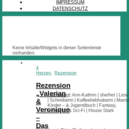
IMPRESSUM
DATENSCHUTZ
Keine Inhalte/Widgets in dieser Seitenleiste
vorhanden.
4
Herzen
,
Rezension
Rezension
„Valerian
Hier bloggt: Ann-Kathrin | she/her | Lese
&
| Schreiberin | Kaffeeliebhaberin | Mama
Kinder – & Jugendbuch | Fantasy,
Veronique
Romance & Sci-Fi | House Stark
–
Das