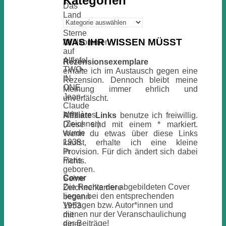
Kategorien
Das
Land
Kategorien
ohne
Sterne
WAS IHR WISSEN MÜSST
/Willkommen
auf
Alflofol
Rezensionsexemplare
TWO-
erhalte ich im Austausch gegen eine
IN-
Rezension. Dennoch bleibt meine
ONE
Meinung immer ehrlich und
Jean-
unverfälscht.
Claude
Mézières
Affiliate Links
benutze ich freiwillig.
(Zeichner)
Diese sind mit einem * markiert.
wurde
Wenn du etwas über diese Links
1938
kaufst, erhalte ich eine kleine
in
Provision. Für dich ändert sich dabei
Paris
nichts.
geboren.
Cover
Seine
Die Rechte der abgebildeten Cover
Zeichnerkarriere
liegen bei den entsprechenden
begann
Verlagen bzw. Autor*innen und
1953
dienen nur der Veranschaulichung
mit
der Beiträge!
einer