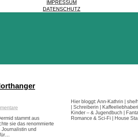
IMPRESSUM
DATENSCHUTZ
Northanger
Hier bloggt: Ann-Kathrin | she/
| Schreiberin | Kaffeeliebhaber
mentare
Kinder – & Jugendbuch | Fanta
ermid stammt aus
Romance & Sci-Fi | House Sta
chte sie das renommierte
s Journalistin und
 für…