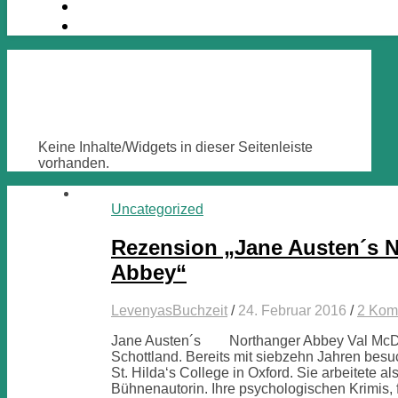
Keine Inhalte/Widgets in dieser Seitenleiste
vorhanden.
Uncategorized
Rezension „Jane Austen´s 
Abbey“
LevenyasBuchzeit
/
24. Februar 2016
/
2 Kom
Jane Austen´s Northanger Abbey Val McD
Schottland. Bereits mit siebzehn Jahren besu
St. Hilda‘s College in Oxford. Sie arbeitete al
Bühnenautorin. Ihre psychologischen Krimis,