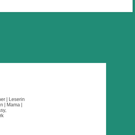
her | Leserin
in | Mama |
sy,
rk