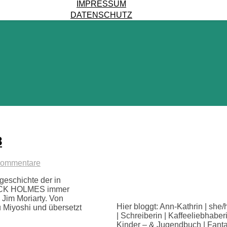
IMPRESSUM
DATENSCHUTZ
8
Kommentare
eschichte der in
LOCK HOLMES immer
 Jim Moriarty. Von
Hier bloggt: Ann-Kathrin | she/
 Miyoshi und übersetzt
| Schreiberin | Kaffeeliebhaber
Kinder – & Jugendbuch | Fanta