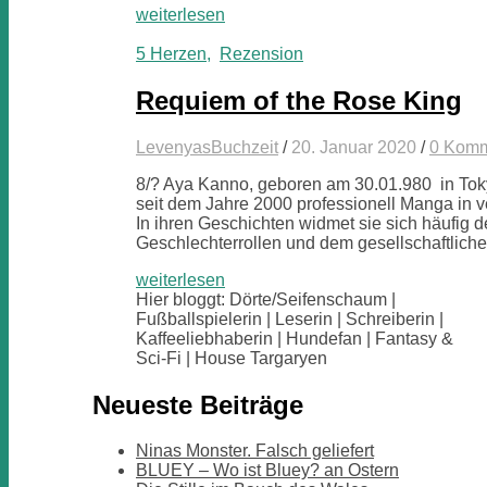
weiterlesen
5 Herzen
,
Rezension
Requiem of the Rose King
LevenyasBuchzeit
/
20. Januar 2020
/
0 Komm
8/? Aya Kanno, geboren am 30.01.980 in Tokyo
seit dem Jahre 2000 professionell Manga in
In ihren Geschichten widmet sie sich häufig 
Geschlechterrollen und dem gesellschaftlich
weiterlesen
Hier bloggt: Dörte/Seifenschaum |
Fußballspielerin | Leserin | Schreiberin |
Kaffeeliebhaberin | Hundefan | Fantasy &
Sci-Fi | House Targaryen
Neueste Beiträge
Ninas Monster. Falsch geliefert
BLUEY – Wo ist Bluey? an Ostern