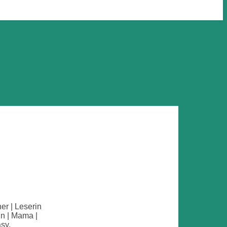
her | Leserin
in | Mama |
sy,