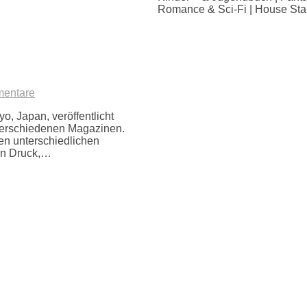
Romance & Sci-Fi | House Sta
entare
, Japan, veröffentlicht
 verschiedenen Magazinen.
den unterschiedlichen
en Druck,…