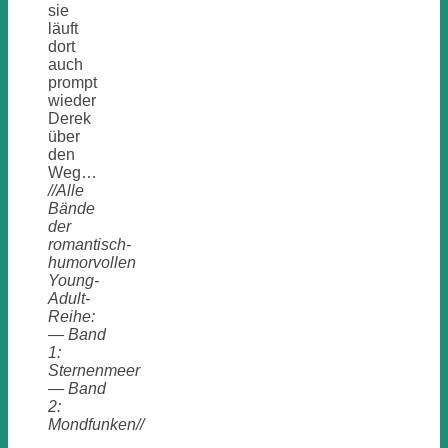
sie
läuft
dort
auch
prompt
wieder
Derek
über
den
Weg…
//Alle
Bände
der
romantisch-
humorvollen
Young-
Adult-
Reihe:
— Band
1:
Sternenmeer
— Band
2:
Mondfunken//