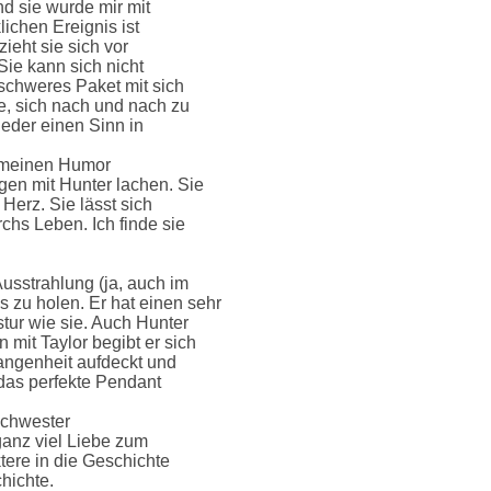
nd sie wurde mir mit
ichen Ereignis ist
ieht sie sich vor
 Sie kann sich nicht
 schweres Paket mit sich
e, sich nach und nach zu
ieder einen Sinn in
au meinen Humor
gen mit Hunter lachen. Sie
 Herz. Sie lässt sich
hs Leben. Ich finde sie
usstrahlung (ja, auch im
 zu holen. Er hat einen sehr
tur wie sie. Auch Hunter
mit Taylor begibt er sich
gangenheit aufdeckt und
t das perfekte Pendant
Schwester
ganz viel Liebe zum
ktere in die Geschichte
hichte.