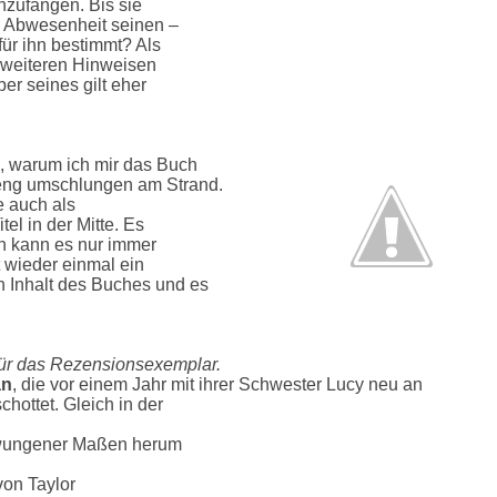
nzufangen. Bis sie
er Abwesenheit seinen –
für ihn bestimmt? Als
u weiteren Hinweisen
ber seines gilt eher
, warum ich mir das Buch
 eng umschlungen am Strand.
e auch als
el in der Mitte. Es
ch kann es nur immer
 wieder einmal ein
 Inhalt des Buches und es
ür das Rezensionsexemplar.
an
, die vor einem Jahr mit ihrer Schwester Lucy neu an
hottet. Gleich in der
ezwungener Maßen herum
von Taylor