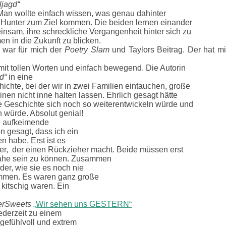
ljagd“
. Man wollte einfach wissen, was genau dahinter
d Hunter zum Ziel kommen. Die beiden lernen einander
nsam, ihre schreckliche Vergangenheit hinter sich zu
n in die Zukunft zu blicken.
 war für mich der
Poetry Slam
und Taylors Beitrag. Der hat mi
 mit tollen Worten und einfach bewegend. Die Autorin
d“
in eine
hte, bei der wir in zwei Familien eintauchen, große
nen nicht inne halten lassen. Ehrlich gesagt hätte
ie Geschichte sich noch so weiterentwickeln würde und
 würde. Absolut genial!
e aufkeimende
n gesagt, dass ich ein
 habe. Erst ist es
ter, der einen Rückzieher macht. Beide müssen erst
nahe sein zu können. Zusammen
er, wie sie es noch nie
ammen. Es waren ganz große
kitschig waren. Ein
terSweets
„Wir sehen uns GESTERN“
jederzeit zu einem
gefühlvoll und extrem