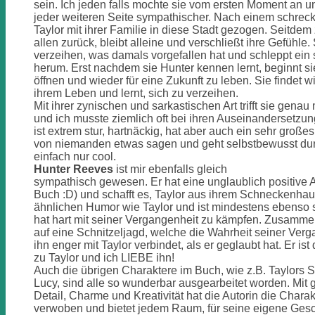
sein. Ich jeden falls mochte sie vom ersten Moment an u
jeder weiteren Seite sympathischer. Nach einem schreckl
Taylor mit ihrer Familie in diese Stadt gezogen. Seitdem z
allen zurück, bleibt alleine und verschließt ihre Gefühle.
verzeihen, was damals vorgefallen hat und schleppt ein
herum. Erst nachdem sie Hunter kennen lernt, beginnt si
öffnen und wieder für eine Zukunft zu leben. Sie findet w
ihrem Leben und lernt, sich zu verzeihen.
Mit ihrer zynischen und sarkastischen Art trifft sie gen
und ich musste ziemlich oft bei ihren Auseinandersetzun
ist extrem stur, hartnäckig, hat aber auch ein sehr großes
von niemanden etwas sagen und geht selbstbewusst durc
einfach nur cool.
Hunter Reeves
ist mir ebenfalls gleich
sympathisch gewesen. Er hat eine unglaublich positive A
Buch :D) und schafft es, Taylor aus ihrem Schneckenhaus
ähnlichen Humor wie Taylor und ist mindestens ebenso s
hat hart mit seiner Vergangenheit zu kämpfen. Zusammen 
auf eine Schnitzeljagd, welche die Wahrheit seiner Ver
ihn enger mit Taylor verbindet, als er geglaubt hat. Er is
zu Taylor und ich LIEBE ihn!
Auch die übrigen Charaktere im Buch, wie z.B. Taylors 
Lucy, sind alle so wunderbar ausgearbeitet worden. Mit 
Detail, Charme und Kreativität hat die Autorin die Chara
verwoben und bietet jedem Raum, für seine eigene Gesc