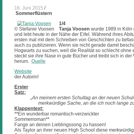
16. Juni 2015
/
Sommerflüstern
1/4
© Stefanie Voosen
Tanja Voosen
wurde 1989 in Köln
und lebt heute in der Nähe der Eifel. Während ihres Abi
ersten mal mit dem Schreiben von Geschichten zu befass
auch zu publizieren. Wenn sie nicht gerade damit beschä
Hogwarts zu suchen, weil die Realität so schlecht ohn
steckt sie ihre Nase in gute Bücher und treibt sich in der
herum.
Quelle
Website
der Autorin!
Erster
Satz:
„An meinem ersten Schultag an der neuen Schule
merkwürdige Sache, an die ich noch lange z
Klappentext:
**Ein wunderbar romantisch-verzwickter
Sommerroman**
Fange an deinen Lieblingssong zu hassen!
Als Taylor an ihrer neuen High School diese merkwürdig