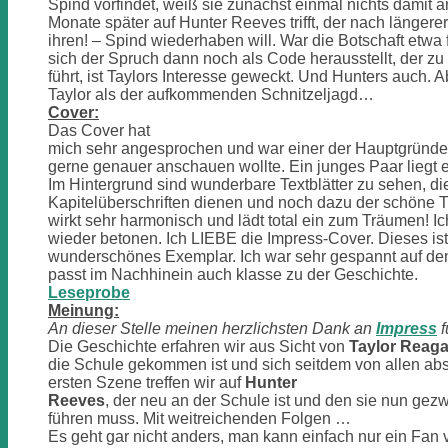
Spind vorfindet, weiß sie zunächst einmal nichts damit a
Monate später auf Hunter Reeves trifft, der nach länger
ihren! – Spind wiederhaben will. War die Botschaft etwa 
sich der Spruch dann noch als Code herausstellt, der z
führt, ist Taylors Interesse geweckt. Und Hunters auch. A
Taylor als der aufkommenden Schnitzeljagd…
Cover:
Das Cover hat
mich sehr angesprochen und war einer der Hauptgründe
gerne genauer anschauen wollte. Ein junges Paar liegt
Im Hintergrund sind wunderbare Textblätter zu sehen, di
Kapitelüberschriften dienen und noch dazu der schöne Tit
wirkt sehr harmonisch und lädt total ein zum Träumen! I
wieder betonen. Ich LIEBE die Impress-Cover. Dieses ist
wunderschönes Exemplar. Ich war sehr gespannt auf den
passt im Nachhinein auch klasse zu der Geschichte.
Leseprobe
Meinung:
An dieser Stelle meinen herzlichsten Dank an
Impress
f
Die Geschichte erfahren wir aus Sicht von
Taylor Reag
die Schule gekommen ist und sich seitdem von allen absc
ersten Szene treffen wir auf
Hunter
Reeves
, der neu an der Schule ist und den sie nun g
führen muss. Mit weitreichenden Folgen …
Es geht gar nicht anders, man kann einfach nur ein Fan 