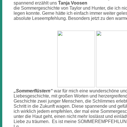
spannend erzählt uns
Tanja Voosen
die Sommergeschichte von Taylor und Hunter, die ich ni
legen konnte. Gerne hätte ich einfach immer weiter gele
absolute Leseempfehlung. Besonders jetzt zu den war
„Sommerflüstern“
war für mich eine wunderschöne und
Liebesgeschichte, mit großen Worten und herzergreifende
Geschichte zwei junger Menschen, die Schlimmes erle
Schritt in die Zukunft wagen. Diese spannende und gefü
ich wirklich jedem empfehlen, der mal eine Sommergeschi
unter die Haut geht, einen nicht mehr loslässt und einläd
Liebe zu träumen. Es ist meine SOMMEREMPFEHLUN
Lg