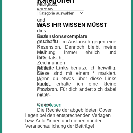
Kategorien
Mangaka
werden
Kategorien
möchte
und
WAS IHR WISSEN MÜSST
hat
dies
auch
Rezensionsexemplare
geschafft.
erhalte ich im Austausch gegen eine
Sie
Rezension. Dennoch bleibt meine
malt
Meinung immer ehrlich und
ihre
unverfälscht.
Zeichnungen
Affiliate Links
benutze ich freiwillig.
jedoch
Diese sind mit einem * markiert.
nie
Wenn du etwas über diese Links
per
kaufst, erhalte ich eine kleine
Hand,
Provision. Für dich ändert sich dabei
sondern
nichts.
mit…
Cover
weiterlesen
Die Rechte der abgebildeten Cover
liegen bei den entsprechenden Verlagen
bzw. Autor*innen und dienen nur der
Veranschaulichung der Beiträge!