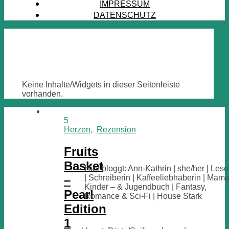
IMPRESSUM
DATENSCHUTZ
Keine Inhalte/Widgets in dieser Seitenleiste
vorhanden.
5
Herzen
,
Rezension
Fruits
Basket
Hier bloggt: Ann-Kathrin | she/her | Lese
–
| Schreiberin | Kaffeeliebhaberin | Mama
Kinder – & Jugendbuch | Fantasy,
Pearl
Romance & Sci-Fi | House Stark
Edition
1