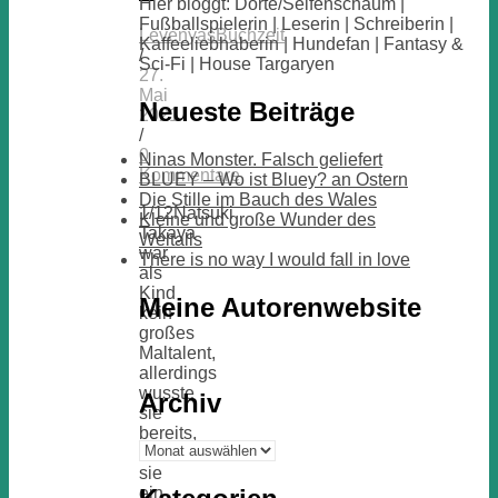
Hier bloggt: Dörte/Seifenschaum |
Fußballspielerin | Leserin | Schreiberin |
LevenyasBuchzeit
Kaffeeliebhaberin | Hundefan | Fantasy &
/
Sci-Fi | House Targaryen
27.
Mai
Neueste Beiträge
2021
/
0
Ninas Monster. Falsch geliefert
Kommentare
BLUEY – Wo ist Bluey? an Ostern
Die Stille im Bauch des Wales
1/12Natsuki
Kleine und große Wunder des
Takaya
Weltalls
war
There is no way I would fall in love
als
Kind
Meine Autorenwebsite
kein
großes
Maltalent,
allerdings
wusste
Archiv
sie
bereits,
Archiv
dass
sie
ein